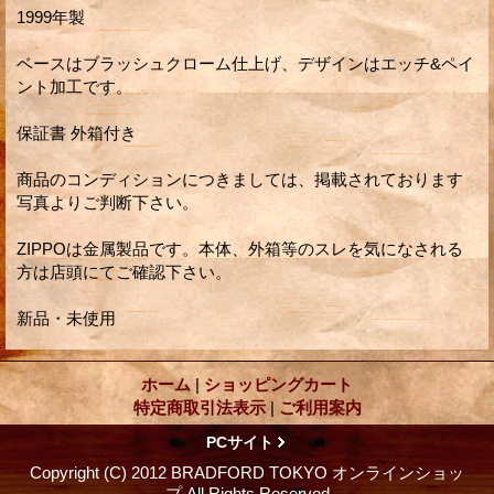
1999年製
ベースはブラッシュクローム仕上げ、デザインはエッチ&ペイ
ント加工です。
保証書 外箱付き
商品のコンディションにつきましては、掲載されております
写真よりご判断下さい。
ZIPPOは金属製品です。本体、外箱等のスレを気になされる
方は店頭にてご確認下さい。
新品・未使用
ホーム
|
ショッピングカート
特定商取引法表示
|
ご利用案内
PCサイト
Copyright (C) 2012 BRADFORD TOKYO オンラインショッ
プ.All Rights Reserved