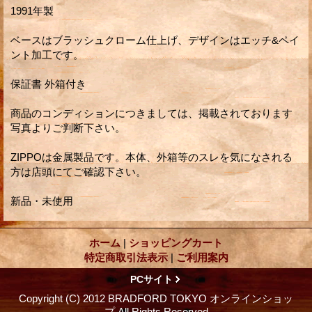
1991年製
ベースはブラッシュクローム仕上げ、デザインはエッチ&ペイ
ント加工です。
保証書 外箱付き
商品のコンディションにつきましては、掲載されております
写真よりご判断下さい。
ZIPPOは金属製品です。本体、外箱等のスレを気になされる
方は店頭にてご確認下さい。
新品・未使用
ホーム
|
ショッピングカート
特定商取引法表示
|
ご利用案内
PCサイト
Copyright (C) 2012 BRADFORD TOKYO オンラインショッ
プ.All Rights Reserved