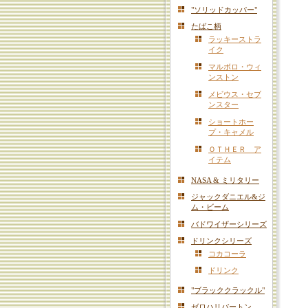
"ソリッドカッパー"
たばこ柄
ラッキーストラ
イク
マルボロ・ウィ
ンストン
メビウス・セブ
ンスター
ショートホー
プ・キャメル
ＯＴＨＥＲ ア
イテム
NASA & ミリタリー
ジャックダニエル&ジ
ム・ビーム
バドワイザーシリーズ
ドリンクシリーズ
コカコーラ
ドリンク
"ブラッククラックル"
ゼロハリバートン