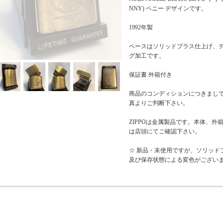
NNY) ペニー デザインです。
1992年製
ベースはソリッドブラス仕上げ、
グ加工です。
保証書 外箱付き
商品のコンディションにつきまし
真よりご判断下さい。
ZIPPOは金属製品です。本体、
は店頭にてご確認下さい。
☆ 新品・未使用ですが、ソリッド
及び保存状態による変色がござい