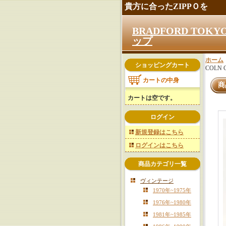
貴方に合ったZIPPＯを
BRADFORD TO
ップ
ホーム
ショッピングカート
COLN
カートの中身
商
カートは空です。
ログイン
新規登録はこちら
ログインはこちら
商品カテゴリ一覧
ヴィンテージ
1970年~1975年
1976年~1980年
1981年~1985年