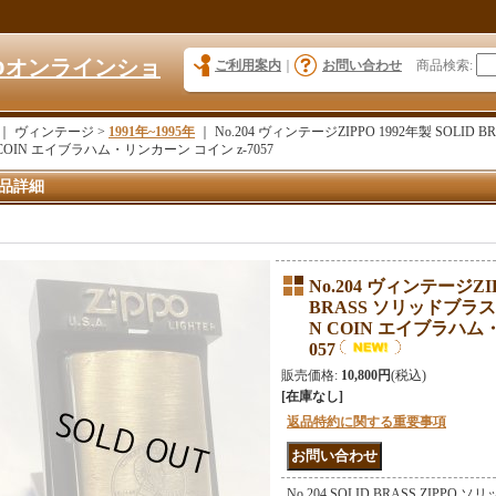
KYOオンラインショ
ご利用案内
｜
お問い合わせ
商品検索
:
｜ ヴィンテージ >
1991年~1995年
｜
No.204 ヴィンテージZIPPO 1992年製 SOLID
 COIN エイブラハム・リンカーン コイン z-7057
品詳細
No.204 ヴィンテージZIP
BRASS ソリッドブラス 
N COIN エイブラハム
057
販売価格
:
10,800円
(税込)
[在庫なし]
返品特約に関する重要事項
No.204 SOLID BRASS ZIPPO ソ