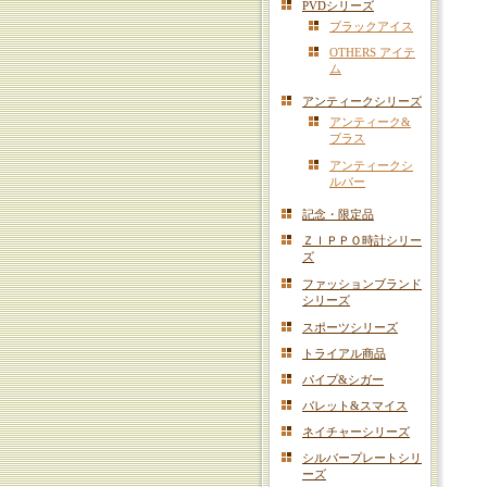
PVDシリーズ
ブラックアイス
OTHERS アイテ
ム
アンティークシリーズ
アンティーク&
ブラス
アンティークシ
ルバー
記念・限定品
ＺＩＰＰＯ時計シリー
ズ
ファッションブランド
シリーズ
スポーツシリーズ
トライアル商品
パイプ&シガー
バレット&スマイス
ネイチャーシリーズ
シルバープレートシリ
ーズ