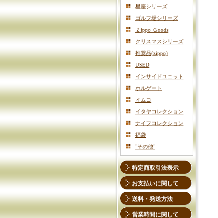
星座シリーズ
ゴルフ場シリーズ
Ｚippo Ｇoods
クリスマスシリーズ
推奨品(zippo)
USED
インサイドユニット
ホルゲート
イムコ
イタヤコレクション
ナイフコレクション
福袋
"その他"
特定商取引法表示
お支払いに関して
送料・発送方法
営業時間に関して