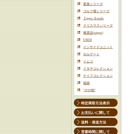
星座シリーズ
ゴルフ場シリーズ
Ｚippo Ｇoods
クリスマスシリーズ
推奨品(zippo)
USED
インサイドユニット
ホルゲート
イムコ
イタヤコレクション
ナイフコレクション
福袋
"その他"
特定商取引法表示
お支払いに関して
送料・発送方法
営業時間に関して