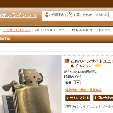
KYOオンラインショ
ご利用案内
｜
お問い合わせ
商品検索
:
｜
インサイドユニット
｜
ZIPPOインサイドユニット 1976~82年製 ゴールド z-7072
品詳細
ZIPPOインサイドユニット
ルド z-7072
販売価格
:
12,800円
(税込)
[在庫わずか]
数量
:
返品特約に関する重要事項
｜
ZIPPOインサイドユニット ゴー