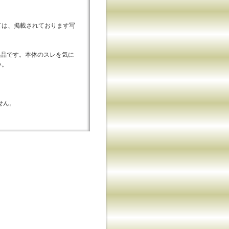
ては、掲載されております写
属製品です。本体のスレを気に
い。
せん。