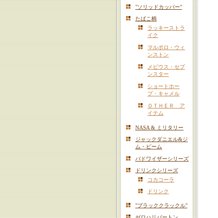
"ソリッドカッパー"
たばこ柄
ラッキーストラ
イク
マルボロ・ウィ
ンストン
メビウス・セブ
ンスター
ショートホー
プ・キャメル
ＯＴＨＥＲ ア
イテム
NASA & ミリタリー
ジャックダニエル&ジ
ム・ビーム
バドワイザーシリーズ
ドリンクシリーズ
コカコーラ
ドリンク
"ブラッククラックル"
ゼロハリバートン