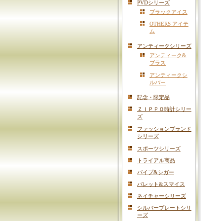
PVDシリーズ
ブラックアイス
OTHERS アイテ
ム
アンティークシリーズ
アンティーク&
ブラス
アンティークシ
ルバー
記念・限定品
ＺＩＰＰＯ時計シリー
ズ
ファッションブランド
シリーズ
スポーツシリーズ
トライアル商品
パイプ&シガー
バレット&スマイス
ネイチャーシリーズ
シルバープレートシリ
ーズ