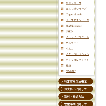
星座シリーズ
ゴルフ場シリーズ
Ｚippo Ｇoods
クリスマスシリーズ
推奨品(zippo)
USED
インサイドユニット
ホルゲート
イムコ
イタヤコレクション
ナイフコレクション
福袋
"その他"
特定商取引法表示
お支払いに関して
送料・発送方法
営業時間に関して