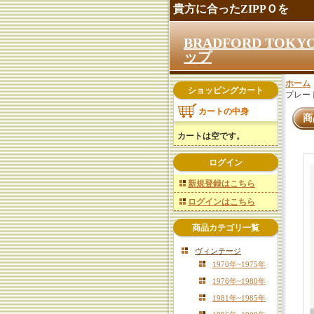
貴方に合ったZIPPＯを
BRADFORD TO
ップ
ホーム
ショッピングカート
プレート
カートの中身
商
カートは空です。
ログイン
新規登録はこちら
ログインはこちら
商品カテゴリ一覧
ヴィンテージ
1970年~1975年
1976年~1980年
1981年~1985年