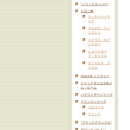
"ソリッドカッパー"
たばこ柄
ラッキーストラ
イク
マルボロ・ウィ
ンストン
メビウス・セブ
ンスター
ショートホー
プ・キャメル
ＯＴＨＥＲ ア
イテム
NASA & ミリタリー
ジャックダニエル&ジ
ム・ビーム
バドワイザーシリーズ
ドリンクシリーズ
コカコーラ
ドリンク
"ブラッククラックル"
ゼロハリバートン