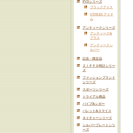
PVDシリーズ
ブラックアイス
OTHERS アイテ
ム
アンティークシリーズ
アンティーク&
ブラス
アンティークシ
ルバー
記念・限定品
ＺＩＰＰＯ時計シリー
ズ
ファッションブランド
シリーズ
スポーツシリーズ
トライアル商品
パイプ&シガー
バレット&スマイス
ネイチャーシリーズ
シルバープレートシリ
ーズ