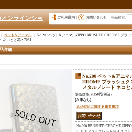
KYOオンラインショ
ご利用案内
｜
お問い合わせ
商品検索
:
｜
ペット&アニマル
｜
No.200 ペット&アニマルZIPPO BRUSHED CHROME ブラ
 ネコとと花 z-7081
品詳細
No.200 ペット&アニマル
HROME ブラッシュクロ
メタルプレート ネコとと花
販売価格
:
9,350円
(税込)
[在庫なし]
返品特約に関する重要事項
No.200 BRUSHED CHROME Z
PLATE メタルプレート貼り ネコ