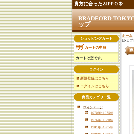
貴方に合ったZIPPＯを
BRADFORD TO
ップ
ホーム
ショッピングカート
ENE プ
カートの中身
商
カートは空です。
ログイン
新規登録はこちら
ログインはこちら
商品カテゴリ一覧
ヴィンテージ
1970年~1975年
1976年~1980年
1981年~1985年