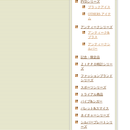
PVDシリーズ
ブラックアイス
OTHERS アイテ
ム
アンティークシリーズ
アンティーク&
ブラス
アンティークシ
ルバー
記念・限定品
ＺＩＰＰＯ時計シリー
ズ
ファッションブランド
シリーズ
スポーツシリーズ
トライアル商品
パイプ&シガー
バレット&スマイス
ネイチャーシリーズ
シルバープレートシリ
ーズ