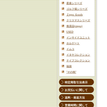
星座シリーズ
ゴルフ場シリーズ
Ｚippo Ｇoods
クリスマスシリーズ
推奨品(zippo)
USED
インサイドユニット
ホルゲート
イムコ
イタヤコレクション
ナイフコレクション
福袋
"その他"
特定商取引法表示
お支払いに関して
送料・発送方法
営業時間に関して