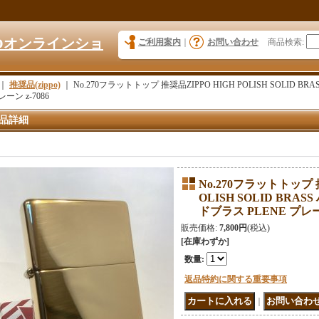
KYOオンラインショ
ご利用案内
｜
お問い合わせ
商品検索
:
｜
推奨品(zippo)
｜
No.270フラットトップ 推奨品ZIPPO HIGH POLISH SOLID
レーン z-7086
品詳細
No.270フラットトップ 推
OLISH SOLID BR
ドブラス PLENE プレーン
販売価格
:
7,800円
(税込)
[在庫わずか]
数量
:
返品特約に関する重要事項
｜