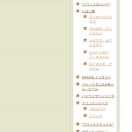
"ソリッドカッパー"
たばこ柄
ラッキーストラ
イク
マルボロ・ウィ
ンストン
メビウス・セブ
ンスター
ショートホー
プ・キャメル
ＯＴＨＥＲ ア
イテム
NASA & ミリタリー
ジャックダニエル&ジ
ム・ビーム
バドワイザーシリーズ
ドリンクシリーズ
コカコーラ
ドリンク
"ブラッククラックル"
ゼロハリバートン