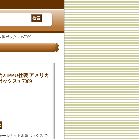
製ボックス z-7089
リカZIPPO社製 アメリカ
ス z-7089
ウォールナット木製ボックス で