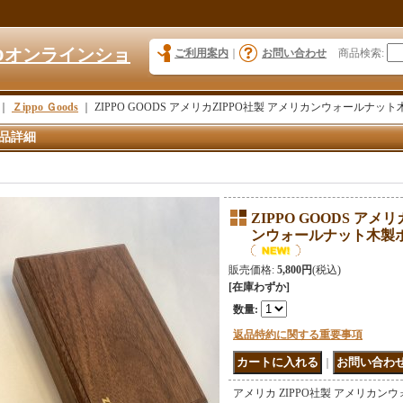
KYOオンラインショ
ご利用案内
｜
お問い合わせ
商品検索
:
｜
Ｚippo Ｇoods
｜
ZIPPO GOODS アメリカZIPPO社製 アメリカンウォールナット木
品詳細
ZIPPO GOODS アメ
ンウォールナット木製ボック
販売価格
:
5,800円
(税込)
[在庫わずか]
数量
:
返品特約に関する重要事項
｜
アメリカ ZIPPO社製 アメリカン