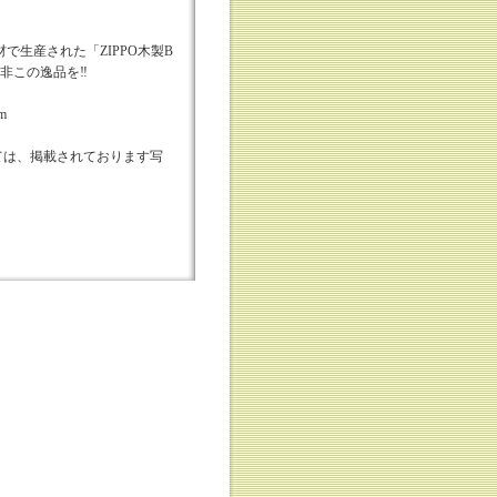
で生産された「ZIPPO木製B
非この逸品を‼︎
m
ては、掲載されております写