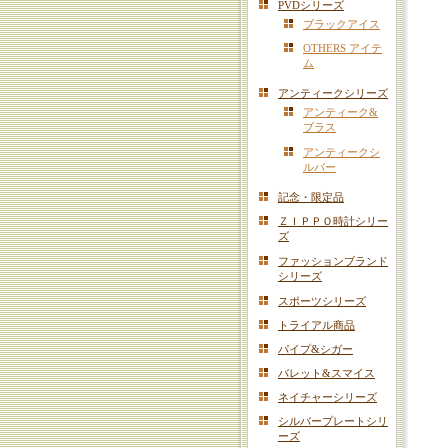
PVDシリーズ
ブラックアイス
OTHERS アイテ
ム
アンティークシリーズ
アンティーク&
ブラス
アンティークシ
ルバー
記念・限定品
ＺＩＰＰＯ時計シリー
ズ
ファッションブランド
シリーズ
スポーツシリーズ
トライアル商品
パイプ&シガー
バレット&スマイス
ネイチャーシリーズ
シルバープレートシリ
ーズ