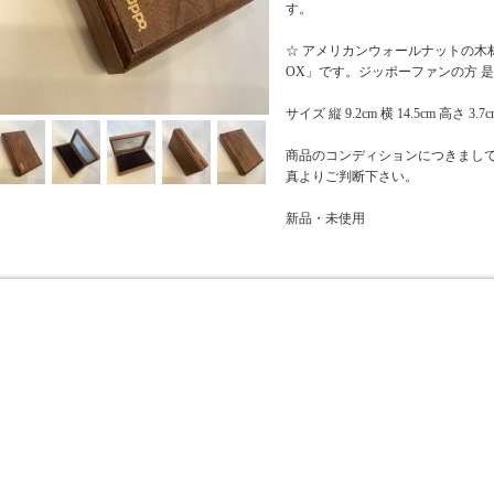
す。
☆ アメリカンウォールナットの木材
OX」です。ジッポーファンの方 是
サイズ 縦 9.2cm 横 14.5cm 高さ 3.7c
商品のコンディションにつきまし
真よりご判断下さい。
新品・未使用