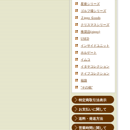
星座シリーズ
ゴルフ場シリーズ
Ｚippo Ｇoods
クリスマスシリーズ
推奨品(zippo)
USED
インサイドユニット
ホルゲート
イムコ
イタヤコレクション
ナイフコレクション
福袋
"その他"
特定商取引法表示
お支払いに関して
送料・発送方法
営業時間に関して