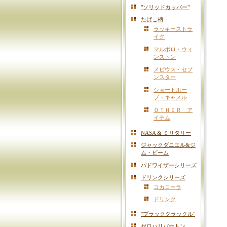
"ソリッドカッパー"
たばこ柄
ラッキーストラ
イク
マルボロ・ウィ
ンストン
メビウス・セブ
ンスター
ショートホー
プ・キャメル
ＯＴＨＥＲ ア
イテム
NASA & ミリタリー
ジャックダニエル&ジ
ム・ビーム
バドワイザーシリーズ
ドリンクシリーズ
コカコーラ
ドリンク
"ブラッククラックル"
ゼロハリバートン