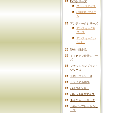
PVDシリーズ
ブラックアイス
OTHERS アイテ
ム
アンティークシリーズ
アンティーク&
ブラス
アンティークシ
ルバー
記念・限定品
ＺＩＰＰＯ時計シリー
ズ
ファッションブランド
シリーズ
スポーツシリーズ
トライアル商品
パイプ&シガー
バレット&スマイス
ネイチャーシリーズ
シルバープレートシリ
ーズ