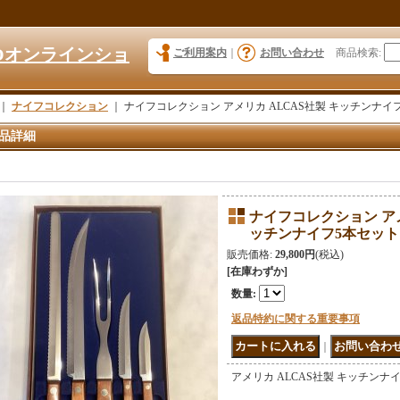
KYOオンラインショ
ご利用案内
｜
お問い合わせ
商品検索
:
｜
ナイフコレクション
｜
ナイフコレクション アメリカ ALCAS社製 キッチンナイフ5
品詳細
ナイフコレクション アメ
ッチンナイフ5本セット k
販売価格
:
29,800円
(税込)
[在庫わずか]
数量
:
返品特約に関する重要事項
｜
アメリカ ALCAS社製 キッチンナ