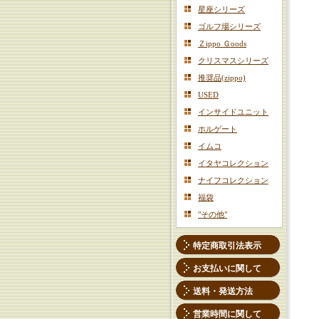
星座シリーズ
ゴルフ場シリーズ
Ｚippo Ｇoods
クリスマスシリーズ
推奨品(zippo)
USED
インサイドユニット
ホルゲート
イムコ
イタヤコレクション
ナイフコレクション
福袋
"その他"
特定商取引法表示
お支払いに関して
送料・発送方法
営業時間に関して