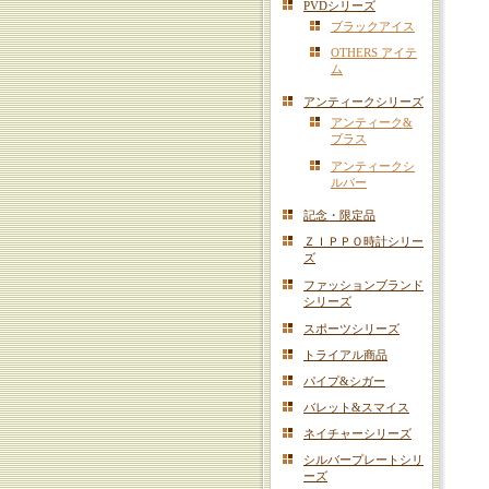
PVDシリーズ
ブラックアイス
OTHERS アイテ
ム
アンティークシリーズ
アンティーク&
ブラス
アンティークシ
ルバー
記念・限定品
ＺＩＰＰＯ時計シリー
ズ
ファッションブランド
シリーズ
スポーツシリーズ
トライアル商品
パイプ&シガー
バレット&スマイス
ネイチャーシリーズ
シルバープレートシリ
ーズ