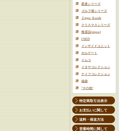
星座シリーズ
ゴルフ場シリーズ
Ｚippo Ｇoods
クリスマスシリーズ
推奨品(zippo)
USED
インサイドユニット
ホルゲート
イムコ
イタヤコレクション
ナイフコレクション
福袋
"その他"
特定商取引法表示
お支払いに関して
送料・発送方法
営業時間に関して