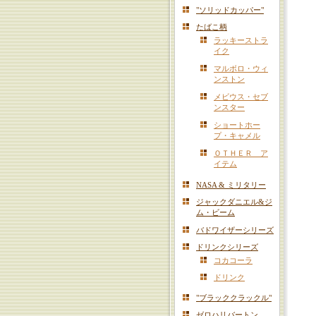
"ソリッドカッパー"
たばこ柄
ラッキーストラ
イク
マルボロ・ウィ
ンストン
メビウス・セブ
ンスター
ショートホー
プ・キャメル
ＯＴＨＥＲ ア
イテム
NASA & ミリタリー
ジャックダニエル&ジ
ム・ビーム
バドワイザーシリーズ
ドリンクシリーズ
コカコーラ
ドリンク
"ブラッククラックル"
ゼロハリバートン