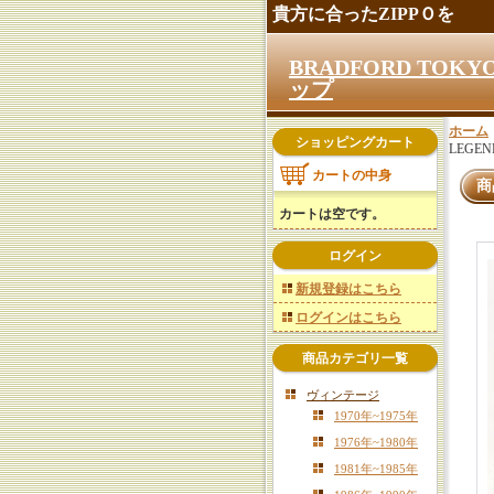
貴方に合ったZIPPＯを
BRADFORD TO
ップ
ホーム
ショッピングカート
LEGE
カートの中身
商
カートは空です。
ログイン
新規登録はこちら
ログインはこちら
商品カテゴリ一覧
ヴィンテージ
1970年~1975年
1976年~1980年
1981年~1985年