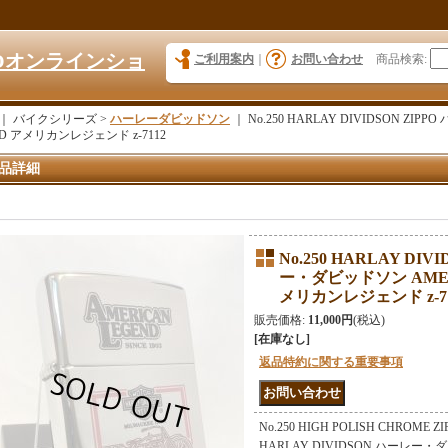
KYOオンラインショ
ご利用案内
｜
お問い合わせ
商品検索
:
｜ バイクシリーズ >
ハーレーダビッドソン
｜
No.250 HARLAY DIVIDSON ZI
ND アメリカンレジェンド z-7112
品詳細
No.250 HARLAY DIV
ー・ダビッドソン AMER
メリカンレジェンド z-71
販売価格
:
11,000円
(税込)
[在庫なし]
返品特約に関する重要事項
No.250 HIGH POLISH CHRO
HARLAY DIVIDSON ハーレー・ダ