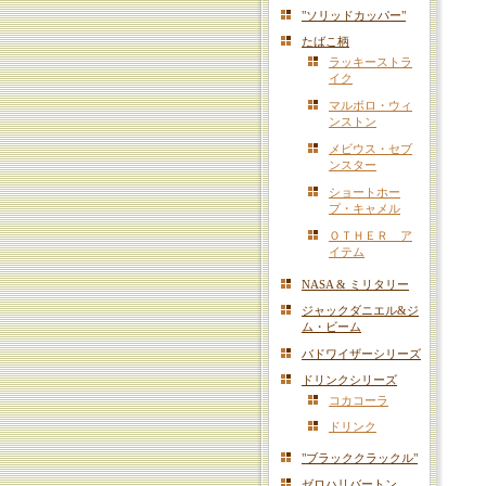
"ソリッドカッパー"
たばこ柄
ラッキーストラ
イク
マルボロ・ウィ
ンストン
メビウス・セブ
ンスター
ショートホー
プ・キャメル
ＯＴＨＥＲ ア
イテム
NASA & ミリタリー
ジャックダニエル&ジ
ム・ビーム
バドワイザーシリーズ
ドリンクシリーズ
コカコーラ
ドリンク
"ブラッククラックル"
ゼロハリバートン