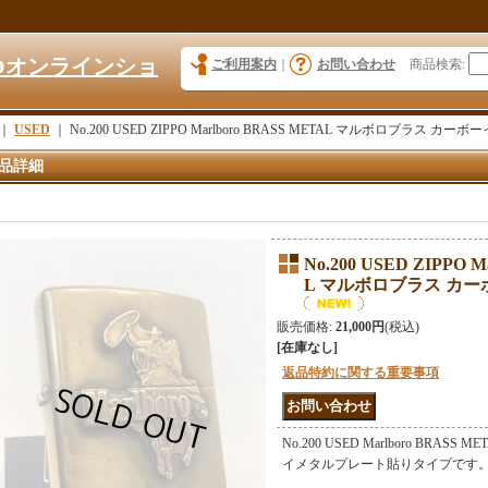
KYOオンラインショ
ご利用案内
｜
お問い合わせ
商品検索
:
｜
USED
｜
No.200 USED ZIPPO Marlboro BRASS METAL マルボロブラス カーボー
品詳細
No.200 USED ZIPPO M
L マルボロブラス カーボ
販売価格
:
21,000円
(税込)
[在庫なし]
返品特約に関する重要事項
No.200 USED Marlboro BRA
イメタルプレート貼りタイプです