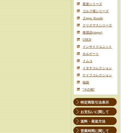
星座シリーズ
ゴルフ場シリーズ
Ｚippo Ｇoods
クリスマスシリーズ
推奨品(zippo)
USED
インサイドユニット
ホルゲート
イムコ
イタヤコレクション
ナイフコレクション
福袋
"その他"
特定商取引法表示
お支払いに関して
送料・発送方法
営業時間に関して