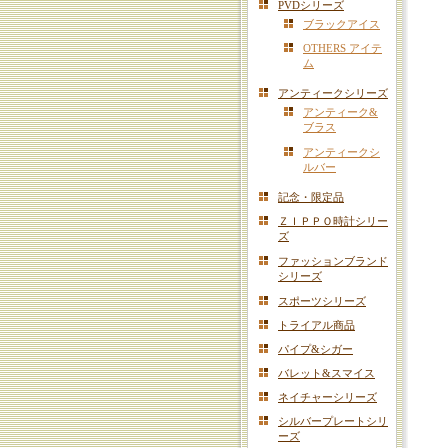
PVDシリーズ
ブラックアイス
OTHERS アイテ
ム
アンティークシリーズ
アンティーク&
ブラス
アンティークシ
ルバー
記念・限定品
ＺＩＰＰＯ時計シリー
ズ
ファッションブランド
シリーズ
スポーツシリーズ
トライアル商品
パイプ&シガー
バレット&スマイス
ネイチャーシリーズ
シルバープレートシリ
ーズ