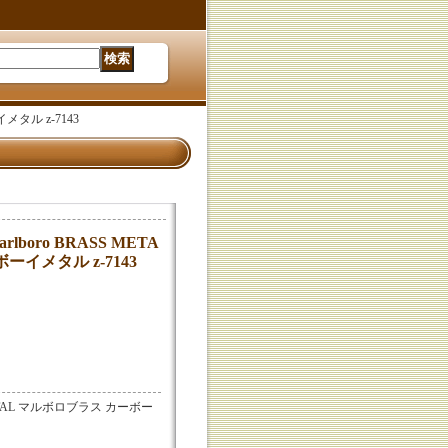
イメタル z-7143
arlboro BRASS META
ーイメタル z-7143
SS METAL マルボロブラス カーボー
。