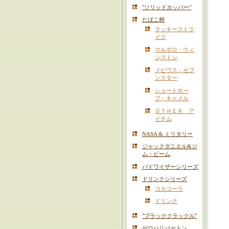
"ソリッドカッパー"
たばこ柄
ラッキーストラ
イク
マルボロ・ウィ
ンストン
メビウス・セブ
ンスター
ショートホー
プ・キャメル
ＯＴＨＥＲ ア
イテム
NASA & ミリタリー
ジャックダニエル&ジ
ム・ビーム
バドワイザーシリーズ
ドリンクシリーズ
コカコーラ
ドリンク
"ブラッククラックル"
ゼロハリバートン