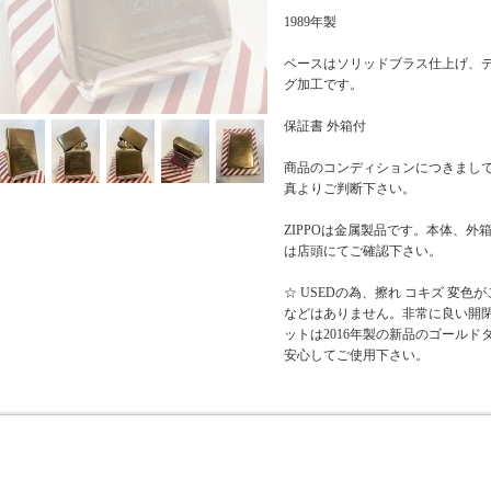
1989年製
ベースはソリッドブラス仕上げ、
グ加工です。
保証書 外箱付
商品のコンディションにつきまし
真よりご判断下さい。
ZIPPOは金属製品です。本体、
は店頭にてご確認下さい。
☆ USEDの為、擦れ コキズ 変
などはありません。非常に良い開閉
ットは2016年製の新品のゴール
安心してご使用下さい。