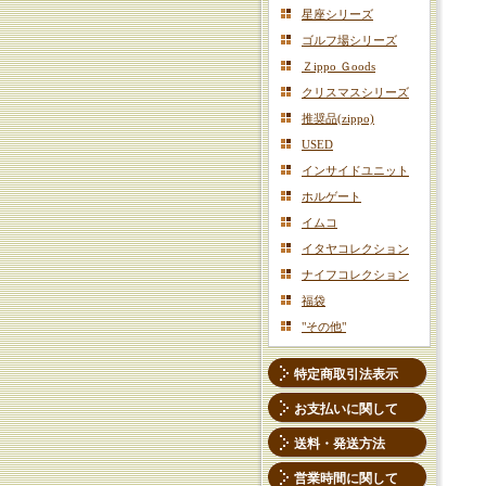
星座シリーズ
ゴルフ場シリーズ
Ｚippo Ｇoods
クリスマスシリーズ
推奨品(zippo)
USED
インサイドユニット
ホルゲート
イムコ
イタヤコレクション
ナイフコレクション
福袋
"その他"
特定商取引法表示
お支払いに関して
送料・発送方法
営業時間に関して