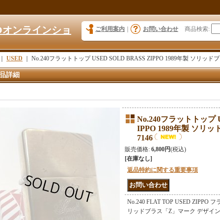
KYOオンラインショ
ご利用案内
｜
お問い合わせ
商品検索
:
｜
USED
｜
No.240フラットトップ USED SOLD BRASS ZIPPO 1989年製 ソリッド
品詳細
No.240フラットトップ U
IPPO 1989年製 ソリ
7146
販売価格
:
6,800円
(税込)
[在庫なし]
返品特約に関する重要事項
No.240 FLAT TOP USED ZIPP
リッドブラス「Z」マーク デザイ