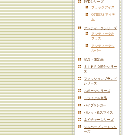
PVDシリーズ
ブラックアイス
OTHERS アイテ
ム
アンティークシリーズ
アンティーク&
ブラス
アンティークシ
ルバー
記念・限定品
ＺＩＰＰＯ時計シリー
ズ
ファッションブランド
シリーズ
スポーツシリーズ
トライアル商品
パイプ&シガー
バレット&スマイス
ネイチャーシリーズ
シルバープレートシリ
ーズ