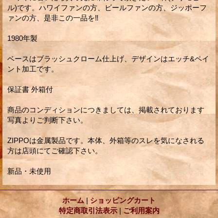
ル)です。ハワイファンの方、ビールファンの方、ジッポーフ
ァンの方、是非この一品を‼︎
1980年製
ベースはブラッシュクローム仕上げ、デザインはエッチ&ペイ
ント加工です。
保証書 外箱付
商品のコンディションにつきましては、掲載されております
写真よりご判断下さい。
ZIPPOは金属製品です。本体、外箱等のスレを気になされる
方は店頭にてご確認下さい。
新品・未使用
ホーム
|
ショッピングカート
特定商取引法表示
|
ご利用案内