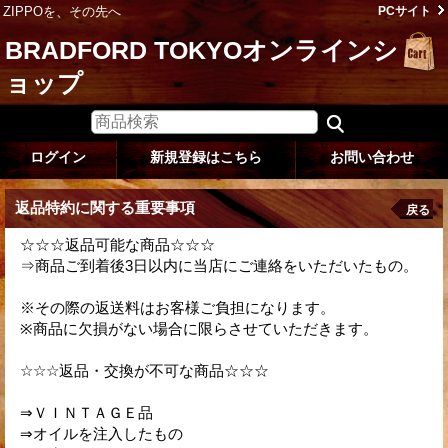
ZIPPOを、その先へ
PCサイト
BRADFORD TOKYOオンラインシ
ョップ
ログイン
新規登録はこちら
お問い合わせ
返品特約に関する重要事項
戻る
☆☆☆返品可能な商品☆☆☆
⇒商品ご到着後3日以内に当店にご連絡をいただいたもの。
※その際の返送料はお客様ご負担になります。
※商品に欠損がない場合に限らさせていただきます。
☆☆☆返品・交換が不可な商品☆☆☆
⇒ＶＩＮＴＡＧＥ品
⇒オイルを注入したもの