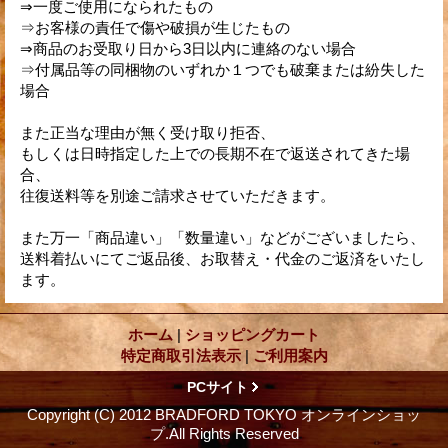
⇒一度ご使用になられたもの
⇒お客様の責任で傷や破損が生じたもの
⇒商品のお受取り日から3日以内に連絡のない場合
⇒付属品等の同梱物のいずれか１つでも破棄または紛失した
場合
また正当な理由が無く受け取り拒否、
もしくは日時指定した上での長期不在で返送されてきた場
合、
往復送料等を別途ご請求させていただきます。
また万一「商品違い」「数量違い」などがございましたら、
送料着払いにてご返品後、お取替え・代金のご返済をいたし
ます。
ホーム
|
ショッピングカート
特定商取引法表示
|
ご利用案内
PCサイト
Copyright (C) 2012 BRADFORD TOKYO オンラインショッ
プ.All Rights Reserved