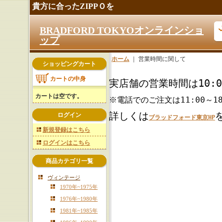
貴方に合ったZIPPＯを
BRADFORD TOKYOオンラインショ
ップ
ホーム
｜
営業時間に関して
ショッピングカート
カートの中身
実店舗の営業時間は10:0
カートは空です。
詳しくは
ログイン
ブラッドフォード東京HP
新規登録はこちら
ログインはこちら
商品カテゴリ一覧
ヴィンテージ
1970年~1975年
1976年~1980年
1981年~1985年