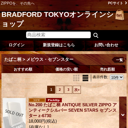
ZIPPOを、その先へ
PCサイト
BRADFORD TOKYOオンラインシ
ョップ
ログイン
新規登録はこちら
お問い合わせ
たばこ柄 > メビウス・セブンスター
一覧
おすすめ順
価格の安い順
売れ筋順
表示件数
:
1
2
3
次
»
No.200 たばこ柄 ANTIQUE SILVER ZIPPO ア
ンティークシルバー SEVEN STARS セブンス
ター z-6730
18,000円
(税込)
[在庫なし]