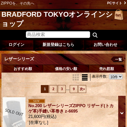
ZIPPOを、その先へ
PCサイト
BRADFORD TOKYOオンラインシ
ョップ
ログイン
新規登録はこちら
お問い合わせ
レザーシリーズ
一覧
おすすめ順
価格の安い順
売れ筋順
表示件数
:
...
1
2
3
9
次
»
No.200 レザーシリーズZIPPO リザード(トカ
ゲ革)手縫い革巻き z-6695
21,600円
(税込)
[在庫なし]