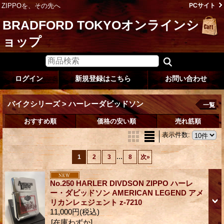
ZIPPOを、その先へ
PCサイト
BRADFORD TOKYOオンラインシ
ョップ
ログイン
新規登録はこちら
お問い合わせ
バイクシリーズ > ハーレーダビッドソン
一覧
おすすめ順
価格の安い順
売れ筋順
表示件数
:
...
1
2
3
8
次
»
No.250 HARLER DIVDSON ZIPPO ハーレ
ー・ダビッドソン AMERICAN LEGEND アメ
リカンレェジェント z-7210
11,000円
(税込)
[在庫わずか]