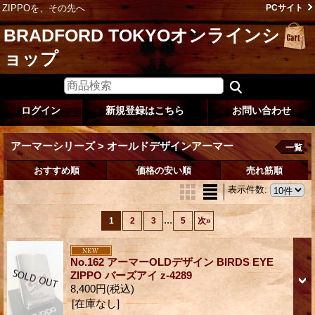
ZIPPOを、その先へ
PCサイト
BRADFORD TOKYOオンラインシ
ョップ
ログイン
新規登録はこちら
お問い合わせ
アーマーシリーズ > オールドデザインアーマー
一覧
おすすめ順
価格の安い順
売れ筋順
表示件数
:
...
1
2
3
5
次
»
No.162 アーマーOLDデザイン BIRDS EYE
ZIPPO バーズアイ z-4289
8,400円
(税込)
[在庫なし]