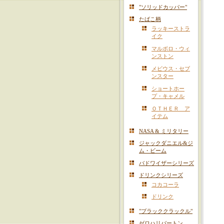
"ソリッドカッパー"
たばこ柄
ラッキーストラ
イク
マルボロ・ウィ
ンストン
メビウス・セブ
ンスター
ショートホー
プ・キャメル
ＯＴＨＥＲ ア
イテム
NASA & ミリタリー
ジャックダニエル&ジ
ム・ビーム
バドワイザーシリーズ
ドリンクシリーズ
コカコーラ
ドリンク
"ブラッククラックル"
ゼロハリバートン