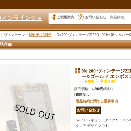
KYOオンラインショ
ご利用案内
｜
お問い合わせ
商品検索
:
｜ ヴィンテージ >
1991年~1995年
｜
No.200 ヴィンテージZIPPO 1994年製 シルバ
品詳細
No.200 ヴィンテージZI
ー&ゴールド エンボススク
販売価格
:
14,800円
(税込)
[在庫なし]
返品特約に関する重要事項
No.200 レギュラータイプZIPPO
クエア デザインです。