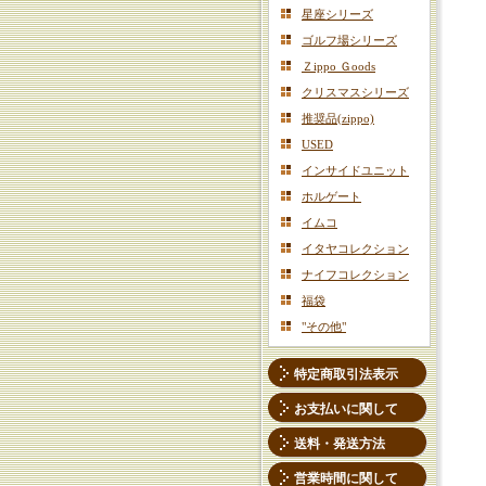
星座シリーズ
ゴルフ場シリーズ
Ｚippo Ｇoods
クリスマスシリーズ
推奨品(zippo)
USED
インサイドユニット
ホルゲート
イムコ
イタヤコレクション
ナイフコレクション
福袋
"その他"
特定商取引法表示
お支払いに関して
送料・発送方法
営業時間に関して