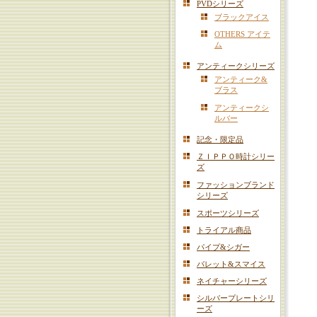
PVDシリーズ
ブラックアイス
OTHERS アイテ
ム
アンティークシリーズ
アンティーク&
ブラス
アンティークシ
ルバー
記念・限定品
ＺＩＰＰＯ時計シリー
ズ
ファッションブランド
シリーズ
スポーツシリーズ
トライアル商品
パイプ&シガー
バレット&スマイス
ネイチャーシリーズ
シルバープレートシリ
ーズ