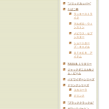
"ソリッドカッパー"
たばこ柄
ラッキーストラ
イク
マルボロ・ウィ
ンストン
メビウス・セブ
ンスター
ショートホー
プ・キャメル
ＯＴＨＥＲ ア
イテム
NASA & ミリタリー
ジャックダニエル&ジ
ム・ビーム
バドワイザーシリーズ
ドリンクシリーズ
コカコーラ
ドリンク
"ブラッククラックル"
ゼロハリバートン