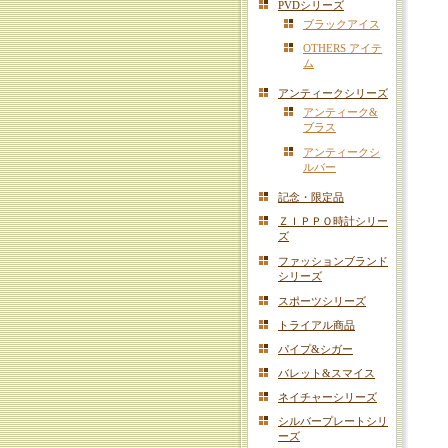
PVDシリーズ
ブラックアイス
OTHERS アイテ
ム
アンティークシリーズ
アンティーク&
ブラス
アンティークシ
ルバー
記念・限定品
ＺＩＰＰＯ時計シリー
ズ
ファッションブランド
シリーズ
スポーツシリーズ
トライアル商品
パイプ&シガー
バレット&スマイス
ネイチャーシリーズ
シルバープレートシリ
ーズ