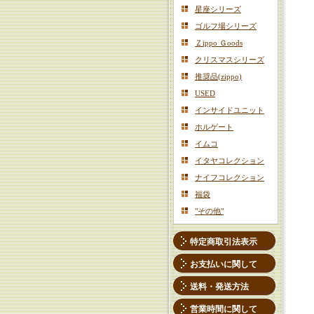
星座シリーズ
ゴルフ場シリーズ
Ｚippo Ｇoods
クリスマスシリーズ
推奨品(zippo)
USED
インサイドユニット
ホルゲート
イムコ
イタヤコレクション
ナイフコレクション
福袋
"その他"
特定商取引法表示
お支払いに関して
送料・発送方法
営業時間に関して