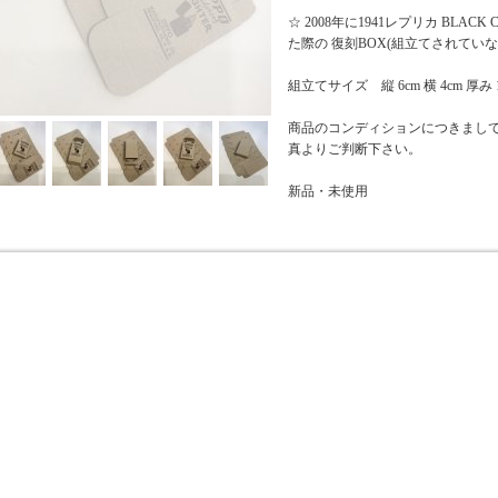
☆ 2008年に1941レプリカ BLACK 
た際の 復刻BOX(組立てされていな
組立てサイズ 縦 6cm 横 4cm 厚み 1
商品のコンディションにつきまし
真よりご判断下さい。
新品・未使用