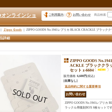
KYOオンラインショ
ご利用案内
｜
お問い合わせ
商品検索
:
｜
Ｚippo Ｇoods
｜
ZIPPO GOODS No.1941レプリカ BLACK CRACKLE ブラッ
品詳細
ZIPPO GOODS No.1
ACKLE ブラッククラ
セット z-6604
販売価格
:
6,600円
(税込)
[在庫なし]
返品特約に関する重要事項
ZIPPO GOODS No.1941レプリカ
ラックル用復刻BOX 6枚セットで