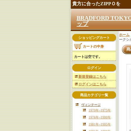
貴方に合ったZIPPＯを
BRADFORD TO
ップ
ホーム
ショッピングカート
ークシル
カートの中身
商
カートは空です。
ログイン
新規登録はこちら
ログインはこちら
商品カテゴリ一覧
ヴィンテージ
1970年~1975年
1976年~1980年
1981年~1985年