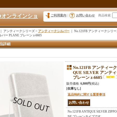
KYOオンラインショ
ご利用案内
｜
お問い合わせ
商品検索
:
｜ アンティークシリーズ >
アンティークシルバー
｜
No.121FB アンティークシリーズZ
バー PLANE プレーン z-6605
品詳細
No.121FB アンティーク
QUE SILVER アンテ
プレーン z-6605
販売価格
:
6,800円
(税込)
[在庫なし]
返品特約に関する重要事項
No.121FB ANTIQUE SILVER 
NE プレーンタイプです。