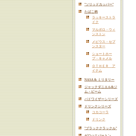
"ソリッドカッパー"
たばこ柄
ラッキーストラ
イク
マルボロ・ウィ
ンストン
メビウス・セブ
ンスター
ショートホー
プ・キャメル
ＯＴＨＥＲ ア
イテム
NASA & ミリタリー
ジャックダニエル&ジ
ム・ビーム
バドワイザーシリーズ
ドリンクシリーズ
コカコーラ
ドリンク
"ブラッククラックル"
ゼロハリバートン