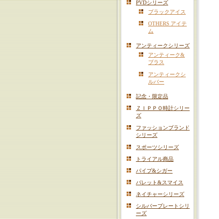
PVDシリーズ
ブラックアイス
OTHERS アイテ
ム
アンティークシリーズ
アンティーク&
ブラス
アンティークシ
ルバー
記念・限定品
ＺＩＰＰＯ時計シリー
ズ
ファッションブランド
シリーズ
スポーツシリーズ
トライアル商品
パイプ&シガー
バレット&スマイス
ネイチャーシリーズ
シルバープレートシリ
ーズ