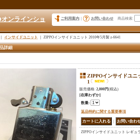
KYOオンラインショ
ご利用案内
｜
お問い合わせ
商品検索
:
｜
インサイドユニット
｜
ZIPPOインサイドユニット 2010年5月製 z-6641
品詳細
ZIPPOインサイドユニット 
1
販売価格
:
2,800円
(税込)
[在庫わずか]
数量
:
返品特約に関する重要事項
｜
ZIPPOインサイドユニット レギ