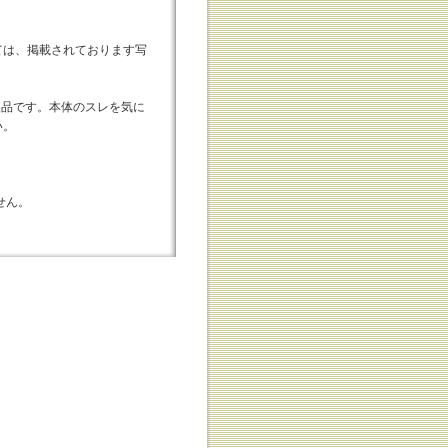
ては、掲載されております写
属製品です。本体のスレを気に
い。
せん。