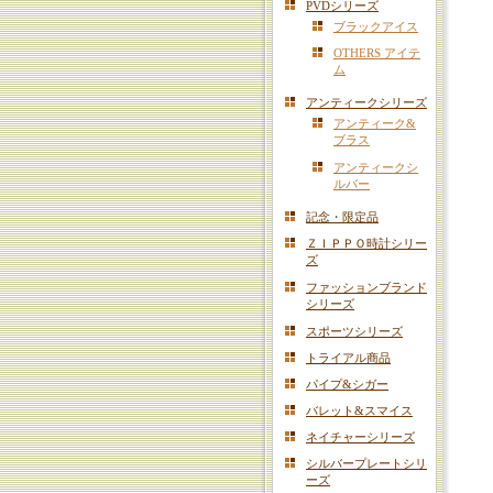
PVDシリーズ
ブラックアイス
OTHERS アイテ
ム
アンティークシリーズ
アンティーク&
ブラス
アンティークシ
ルバー
記念・限定品
ＺＩＰＰＯ時計シリー
ズ
ファッションブランド
シリーズ
スポーツシリーズ
トライアル商品
パイプ&シガー
バレット&スマイス
ネイチャーシリーズ
シルバープレートシリ
ーズ