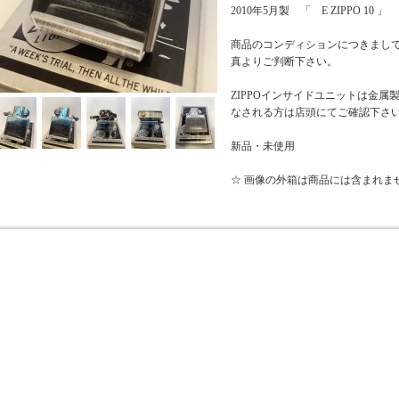
2010年5月製 「 E ZIPPO 10 」
商品のコンディションにつきまし
真よりご判断下さい。
ZIPPOインサイドユニットは金
なされる方は店頭にてご確認下さ
新品・未使用
☆ 画像の外箱は商品には含まれま