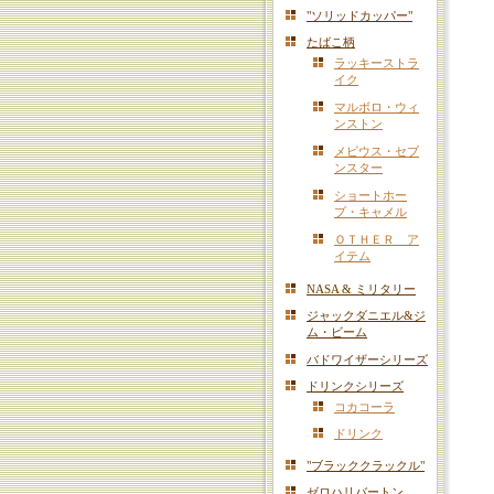
"ソリッドカッパー"
たばこ柄
ラッキーストラ
イク
マルボロ・ウィ
ンストン
メビウス・セブ
ンスター
ショートホー
プ・キャメル
ＯＴＨＥＲ ア
イテム
NASA & ミリタリー
ジャックダニエル&ジ
ム・ビーム
バドワイザーシリーズ
ドリンクシリーズ
コカコーラ
ドリンク
"ブラッククラックル"
ゼロハリバートン