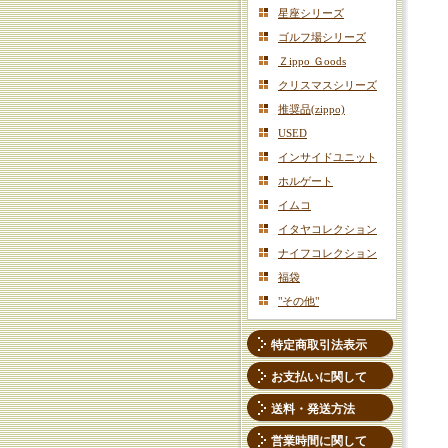
星座シリーズ
ゴルフ場シリーズ
Ｚippo Ｇoods
クリスマスシリーズ
推奨品(zippo)
USED
インサイドユニット
ホルゲート
イムコ
イタヤコレクション
ナイフコレクション
福袋
"その他"
特定商取引法表示
お支払いに関して
送料・発送方法
営業時間に関して