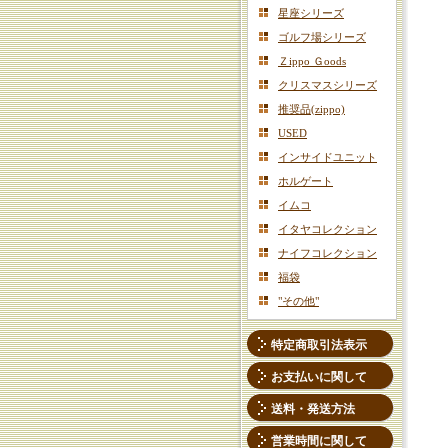
星座シリーズ
ゴルフ場シリーズ
Ｚippo Ｇoods
クリスマスシリーズ
推奨品(zippo)
USED
インサイドユニット
ホルゲート
イムコ
イタヤコレクション
ナイフコレクション
福袋
"その他"
特定商取引法表示
お支払いに関して
送料・発送方法
営業時間に関して