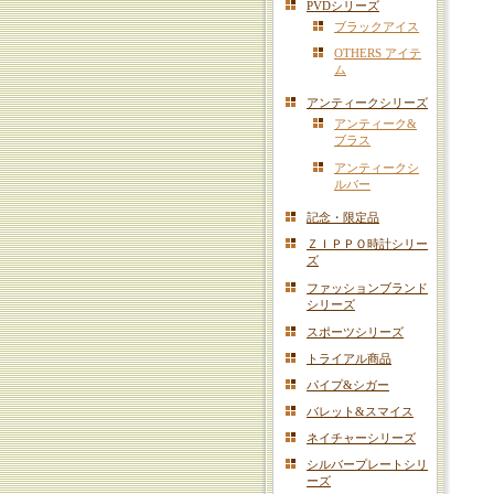
PVDシリーズ
ブラックアイス
OTHERS アイテ
ム
アンティークシリーズ
アンティーク&
ブラス
アンティークシ
ルバー
記念・限定品
ＺＩＰＰＯ時計シリー
ズ
ファッションブランド
シリーズ
スポーツシリーズ
トライアル商品
パイプ&シガー
バレット&スマイス
ネイチャーシリーズ
シルバープレートシリ
ーズ