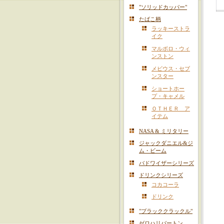
"ソリッドカッパー"
たばこ柄
ラッキーストラ
イク
マルボロ・ウィ
ンストン
メビウス・セブ
ンスター
ショートホー
プ・キャメル
ＯＴＨＥＲ ア
イテム
NASA & ミリタリー
ジャックダニエル&ジ
ム・ビーム
バドワイザーシリーズ
ドリンクシリーズ
コカコーラ
ドリンク
"ブラッククラックル"
ゼロハリバートン