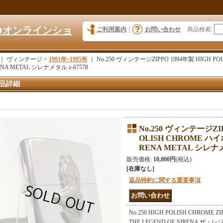
KYOオンラインショ
ご利用案内
｜
お問い合わせ
商品検索
:
｜ ヴィンテージ >
1991年~1995年
｜
No.250 ヴィンテージZIPPO 1994年製 HIGH
ENA METAL シレナメタル z-67578
品詳細
No.250 ヴィンテージZIP
OLISH CHROME 
RENA METAL シレナメタ
販売価格
:
10,800円
(税込)
[在庫なし]
返品特約に関する重要事項
No.250 HIGH POLISH CHRO
THE LEGEND OF SIRENA 