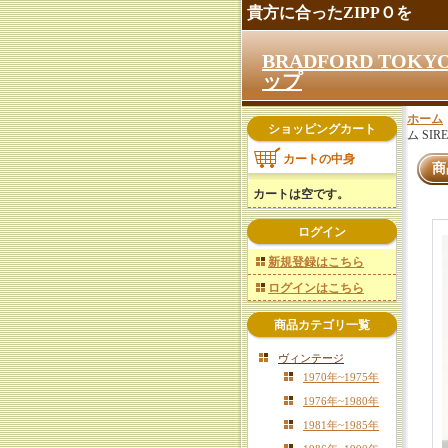
貴方に合ったZIPPＯを
BRADFORD TO
ップ
ホーム
ショッピングカート
ム SIR
カートの中身
商
カートは空です。
ログイン
新規登録はこちら
ログインはこちら
商品カテゴリ一覧
ヴィンテージ
1970年~1975年
1976年~1980年
1981年~1985年