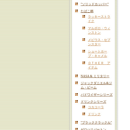
"ソリッドカッパー"
たばこ柄
ラッキーストラ
イク
マルボロ・ウィ
ンストン
メビウス・セブ
ンスター
ショートホー
プ・キャメル
ＯＴＨＥＲ ア
イテム
NASA & ミリタリー
ジャックダニエル&ジ
ム・ビーム
バドワイザーシリーズ
ドリンクシリーズ
コカコーラ
ドリンク
"ブラッククラックル"
ゼロハリバートン