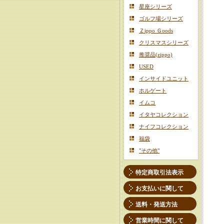
星座シリーズ
ゴルフ場シリーズ
Ｚippo Ｇoods
クリスマスシリーズ
推奨品(zippo)
USED
インサイドユニット
ホルゲート
イムコ
イタヤコレクション
ナイフコレクション
福袋
"その他"
特定商取引法表示
お支払いに関して
送料・発送方法
営業時間に関して