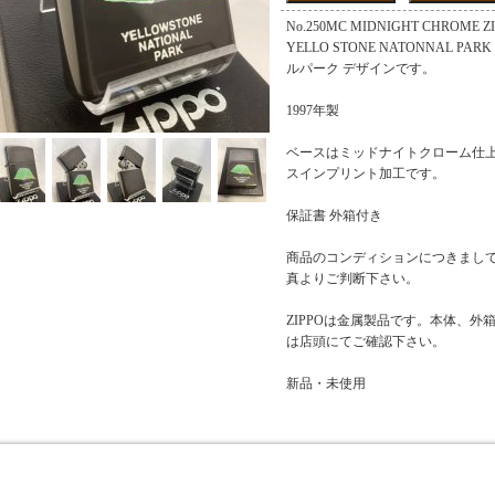
No.250MC MIDNIGHT CHROM
YELLO STONE NATONNAL 
ルパーク デザインです。
1997年製
ベースはミッドナイトクローム仕
スインプリント加工です。
保証書 外箱付き
商品のコンディションにつきまし
真よりご判断下さい。
ZIPPOは金属製品です。本体、
は店頭にてご確認下さい。
新品・未使用