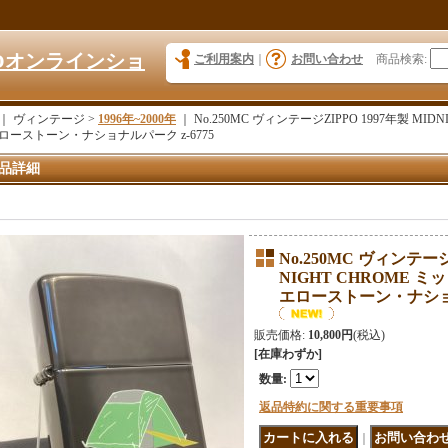
KYOオンラインショ
ご利用案内
｜
お問い合わせ
商品検索
:
｜ ヴィンテージ >
1996年~2000年
｜
No.250MC ヴィンテージZIPPO 1997年製 MI
ローストーン・ナショナルパーク z-6775
品詳細
No.250MC ヴィンテージ
NIGHT CHROME 
エローストーン・ナショナ
販売価格
:
10,800円
(税込)
[在庫わずか]
数量
:
返品特約に関する重要事項
｜