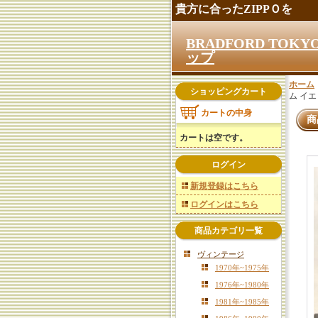
貴方に合ったZIPPＯを
BRADFORD TO
ップ
ホーム
ショッピングカート
ム イエ
カートの中身
商
カートは空です。
ログイン
新規登録はこちら
ログインはこちら
商品カテゴリ一覧
ヴィンテージ
1970年~1975年
1976年~1980年
1981年~1985年