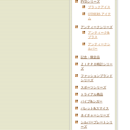
PVDシリーズ
ブラックアイス
OTHERS アイテ
ム
アンティークシリーズ
アンティーク&
ブラス
アンティークシ
ルバー
記念・限定品
ＺＩＰＰＯ時計シリー
ズ
ファッションブランド
シリーズ
スポーツシリーズ
トライアル商品
パイプ&シガー
バレット&スマイス
ネイチャーシリーズ
シルバープレートシリ
ーズ